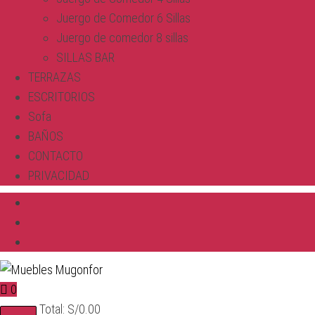
Juergo de Comedor 6 Sillas
Juergo de comedor 8 sillas
SILLAS BAR
TERRAZAS
ESCRITORIOS
Sofa
BAÑOS
CONTACTO
PRIVACIDAD
0
Total:
S/
0.00