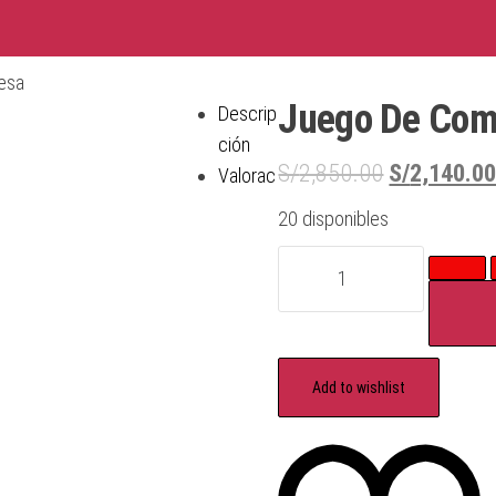
esa
Juego De Come
Descrip
ción
S/
2,850.00
S/
2,140.0
Valorac
20 disponibles
Add to wishlist