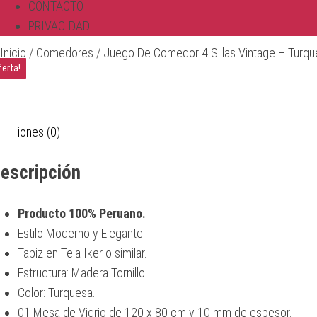
CONTACTO
PRIVACIDAD
Inicio
/
Comedores
/ Juego De Comedor 4 Sillas Vintage – Turqu
ferta!
ferta!
ferta!
ferta!
iones (0)
escripción
Producto 100% Peruano.
Estilo Moderno y Elegante.
Tapiz en Tela Iker o similar.
Estructura: Madera Tornillo.
Color: Turquesa.
01 Mesa de Vidrio de 120 x 80 cm y 10 mm de espesor.