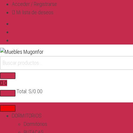
Acceder / Registrarse
Mi lista de deseos
0
Total:
S/
0.00
DORMITORIOS
Dormitorios
BUTACAS